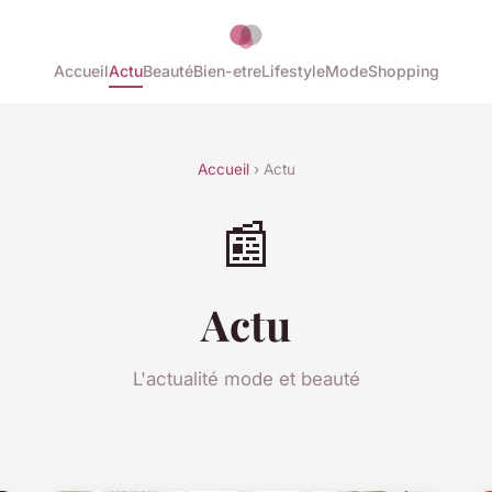
Accueil
Actu
Beauté
Bien-etre
Lifestyle
Mode
Shopping
Accueil
› Actu
📰
Actu
L'actualité mode et beauté