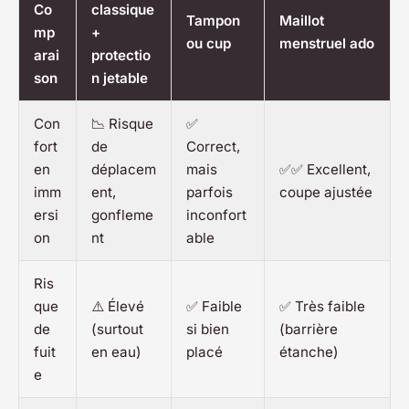
Co
classique
Tampon
Maillot
mp
+
ou cup
menstruel ado
arai
protectio
son
n jetable
Con
📉 Risque
✅
fort
de
Correct,
en
déplacem
mais
✅✅ Excellent,
imm
ent,
parfois
coupe ajustée
ersi
gonfleme
inconfort
on
nt
able
Ris
que
⚠️ Élevé
✅ Faible
✅ Très faible
de
(surtout
si bien
(barrière
fuit
en eau)
placé
étanche)
e