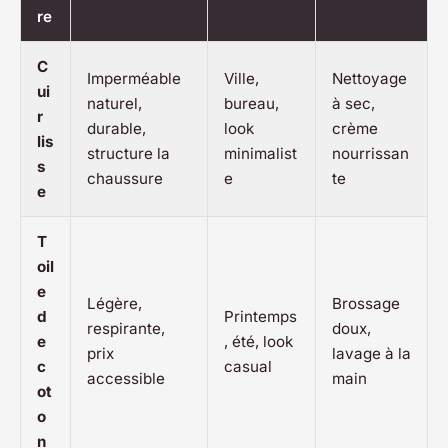
re
C
Imperméable
Ville,
Nettoyage
ui
naturel,
bureau,
à sec,
r
durable,
look
crème
lis
structure la
minimalist
nourrissan
s
chaussure
e
te
e
T
oil
e
Légère,
Brossage
d
Printemps
respirante,
doux,
e
, été, look
prix
lavage à la
c
casual
accessible
main
ot
o
n