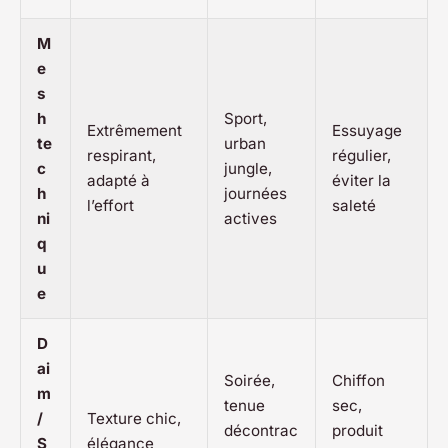
M
e
s
h
Sport,
Extrêmement
Essuyage
te
urban
respirant,
régulier,
c
jungle,
adapté à
éviter la
h
journées
l’effort
saleté
ni
actives
q
u
e
D
ai
Soirée,
Chiffon
m
tenue
sec,
/
Texture chic,
décontrac
produit
S
élégance