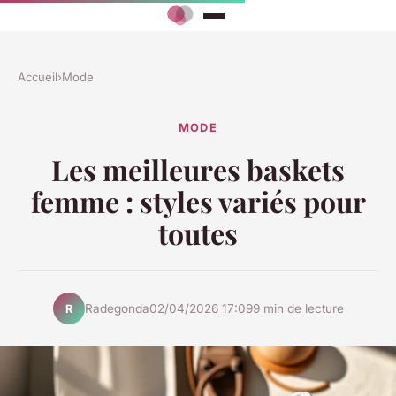
Accueil
›
Mode
MODE
Les meilleures baskets
femme : styles variés pour
toutes
Radegonda
02/04/2026 17:09
9 min de lecture
R